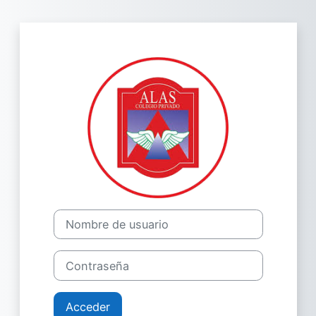
Salta al contenido principal
Entrar a Campu
Nombre de usuario
Contraseña
Acceder