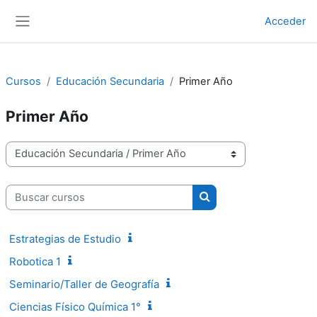
Salta al contenido principal
Acceder
Panel lateral
Cursos
Educación Secundaria
Primer Año
Primer Año
Categorías
Buscar cursos
Buscar cursos
Estrategias de Estudio
Robotica 1
Seminario/Taller de Geografía
Ciencias Físico Química 1°