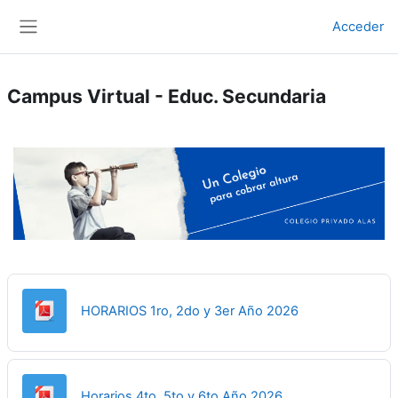
Salta al contenido principal
Acceder
Panel lateral
Campus Virtual - Educ. Secundaria
Archivo
HORARIOS 1ro, 2do y 3er Año 2026
Archivo
Horarios 4to, 5to y 6to Año 2026